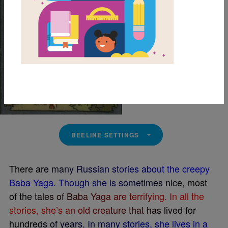
BEELINE SETTINGS
T
h
e
r
e
a
r
e
m
a
n
y
R
u
s
s
i
a
n
s
t
o
r
i
e
s
a
b
o
u
t
t
h
e
c
r
e
e
p
y
B
a
b
a
Y
a
g
a
.
T
h
o
u
g
h
s
h
e
i
s
s
o
m
e
t
i
m
e
s
n
i
c
e
,
m
o
s
t
o
f
t
h
e
t
a
l
e
s
o
f
B
a
b
a
Y
a
g
a
a
r
e
t
e
r
r
i
f
y
i
n
g
.
I
n
a
l
l
t
h
e
s
t
o
r
i
e
s
,
s
h
e
’
s
a
n
o
l
d
c
r
e
a
t
u
r
e
t
h
a
t
h
a
s
l
i
v
e
d
f
o
r
h
u
n
d
r
e
d
s
o
f
y
e
a
r
s
.
I
n
m
a
n
y
s
t
o
r
i
e
s
,
s
h
e
l
i
v
e
s
i
n
a