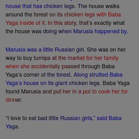
h
o
u
s
e
t
h
a
t
h
a
s
c
h
i
c
k
e
n
l
e
g
s
.
T
h
e
h
o
u
s
e
w
a
l
k
s
a
r
o
u
n
d
t
h
e
f
o
r
e
s
t
o
n
i
t
s
c
h
i
c
k
e
n
l
e
g
s
w
i
t
h
B
a
b
a
Y
a
g
a
i
n
s
i
d
e
o
f
i
t
.
I
n
t
h
i
s
s
t
o
r
y
,
t
h
a
t
’
s
e
x
a
c
t
l
y
w
h
a
t
t
h
e
h
o
u
s
e
w
a
s
d
o
i
n
g
w
h
e
n
M
a
r
u
s
i
a
h
a
p
p
e
n
e
d
b
y
.
M
a
r
u
s
i
a
w
a
s
a
l
i
t
t
l
e
R
u
s
s
i
a
n
g
i
r
l
.
S
h
e
w
a
s
o
n
h
e
r
w
a
y
t
o
b
u
y
t
u
r
n
i
p
s
a
t
t
h
e
m
a
r
k
e
t
f
o
r
h
e
r
f
a
m
i
l
y
w
h
e
n
s
h
e
a
c
c
i
d
e
n
t
a
l
l
y
p
a
s
s
e
d
t
h
r
o
u
g
h
B
a
b
a
Y
a
g
a
’
s
c
o
r
n
e
r
o
f
t
h
e
f
o
r
e
s
t
.
A
l
o
n
g
s
t
r
u
t
t
e
d
B
a
b
a
Y
a
g
a
’
s
h
o
u
s
e
o
n
i
t
s
g
i
a
n
t
c
h
i
c
k
e
n
l
e
g
s
.
B
a
b
a
Y
a
g
a
f
o
u
n
d
M
a
r
u
s
i
a
a
n
d
p
u
t
h
e
r
i
n
a
p
o
t
t
o
c
o
o
k
h
e
r
f
o
r
d
i
n
n
e
r
.
“
I
l
o
v
e
t
o
e
a
t
b
a
d
l
i
t
t
l
e
R
u
s
s
i
a
n
g
i
r
l
s
,
”
s
a
i
d
B
a
b
a
Y
a
g
a
.