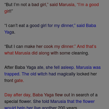
“
B
u
t
I
’
m
n
o
t
a
b
a
d
g
i
r
l
,
”
s
a
i
d
M
a
r
u
s
i
a
,
“
I
’
m
a
g
o
o
d
g
i
r
l
!
”
“
I
c
a
n
’
t
e
a
t
a
g
o
o
d
g
i
r
l
f
o
r
m
y
d
i
n
n
e
r
,
”
s
a
i
d
B
a
b
a
Y
a
g
a
.
“
B
u
t
I
c
a
n
m
a
k
e
h
e
r
c
o
o
k
m
y
d
i
n
n
e
r
.
”
A
n
d
t
h
a
t
’
s
w
h
a
t
M
a
r
u
s
i
a
d
i
d
a
l
o
n
g
w
i
t
h
s
o
m
e
c
l
e
a
n
i
n
g
.
A
f
t
e
r
B
a
b
a
Y
a
g
a
a
t
e
,
s
h
e
f
e
l
l
a
s
l
e
e
p
.
M
a
r
u
s
i
a
w
a
s
t
r
a
p
p
e
d
.
T
h
e
o
l
d
w
i
t
c
h
h
a
d
m
a
g
i
c
a
l
l
y
l
o
c
k
e
d
h
e
r
f
r
o
n
t
g
a
t
e
.
D
a
y
a
f
t
e
r
d
a
y
,
B
a
b
a
Y
a
g
a
f
e
w
o
u
t
i
n
s
e
a
r
c
h
o
f
a
s
p
e
c
i
a
l
f
o
w
e
r
.
S
h
e
t
o
l
d
M
a
r
u
s
i
a
t
h
a
t
t
h
e
f
o
w
e
r
w
o
u
l
d
h
e
l
p
h
e
r
l
i
v
e
a
n
o
t
h
e
r
2
0
0
y
e
a
r
s
.