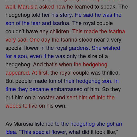
w
e
l
l
.
M
a
r
u
s
i
a
a
s
k
e
d
h
o
w
h
e
l
e
a
r
n
e
d
t
o
s
p
e
a
k
.
T
h
e
h
e
d
g
e
h
o
g
t
o
l
d
h
e
r
h
i
s
s
t
o
r
y
.
H
e
s
a
i
d
h
e
w
a
s
t
h
e
s
o
n
o
f
t
h
e
t
s
a
r
a
n
d
t
s
a
r
i
n
a
.
T
h
e
r
o
y
a
l
c
o
u
p
l
e
c
o
u
l
d
n
’
t
h
a
v
e
a
n
y
c
h
i
l
d
r
e
n
.
T
h
i
s
m
a
d
e
t
h
e
t
s
a
r
i
n
a
v
e
r
y
s
a
d
.
O
n
e
d
a
y
t
h
e
t
s
a
r
i
n
a
s
t
o
o
d
n
e
a
r
a
v
e
r
y
s
p
e
c
i
a
l
f
o
w
e
r
i
n
t
h
e
r
o
y
a
l
g
a
r
d
e
n
s
.
S
h
e
w
i
s
h
e
d
f
o
r
a
s
o
n
,
e
v
e
n
i
f
h
e
w
a
s
o
n
l
y
t
h
e
s
i
z
e
o
f
a
h
e
d
g
e
h
o
g
.
A
n
d
t
h
a
t
’
s
w
h
e
n
t
h
e
h
e
d
g
e
h
o
g
a
p
p
e
a
r
e
d
.
A
t
f
r
s
t
,
t
h
e
r
o
y
a
l
c
o
u
p
l
e
w
a
s
t
h
r
i
l
l
e
d
.
B
u
t
p
e
o
p
l
e
m
a
d
e
f
u
n
o
f
t
h
e
i
r
h
e
d
g
e
h
o
g
s
o
n
.
I
n
t
i
m
e
t
h
e
y
b
e
c
a
m
e
e
m
b
a
r
r
a
s
s
e
d
o
f
h
i
m
.
S
o
t
h
e
y
p
u
t
h
i
m
o
n
a
r
o
o
s
t
e
r
a
n
d
s
e
n
t
h
i
m
o
f
f
i
n
t
o
t
h
e
w
o
o
d
s
t
o
l
i
v
e
o
n
h
i
s
o
w
n
.
A
s
M
a
r
u
s
i
a
l
i
s
t
e
n
e
d
t
o
t
h
e
h
e
d
g
e
h
o
g
s
h
e
g
o
t
a
n
i
d
e
a
.
“
T
h
i
s
s
p
e
c
i
a
l
f
o
w
e
r
,
w
h
a
t
d
i
d
i
t
l
o
o
k
l
i
k
e
,
”