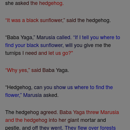
s
h
e
a
s
k
e
d
t
h
e
h
e
d
g
e
h
o
g
.
“
I
t
w
a
s
a
b
l
a
c
k
s
u
n
f
o
w
e
r
,
”
s
a
i
d
t
h
e
h
e
d
g
e
h
o
g
.
“
B
a
b
a
Y
a
g
a
,
”
M
a
r
u
s
i
a
c
a
l
l
e
d
.
“
I
f
I
t
e
l
l
y
o
u
w
h
e
r
e
t
o
f
n
d
y
o
u
r
b
l
a
c
k
s
u
n
f
o
w
e
r
,
w
i
l
l
y
o
u
g
i
v
e
m
e
t
h
e
t
u
r
n
i
p
s
I
n
e
e
d
a
n
d
l
e
t
u
s
g
o
?
"
“
W
h
y
y
e
s
,
”
s
a
i
d
B
a
b
a
Y
a
g
a
.
“
H
e
d
g
e
h
o
g
,
c
a
n
y
o
u
s
h
o
w
u
s
w
h
e
r
e
t
o
f
n
d
t
h
e
f
o
w
e
r
,
”
M
a
r
u
s
i
a
a
s
k
e
d
.
T
h
e
h
e
d
g
e
h
o
g
a
g
r
e
e
d
.
B
a
b
a
Y
a
g
a
t
h
r
e
w
M
a
r
u
s
i
a
a
n
d
t
h
e
h
e
d
g
e
h
o
g
i
n
t
o
h
e
r
g
i
a
n
t
m
o
r
t
a
r
a
n
d
p
e
s
t
l
e
,
a
n
d
o
f
f
t
h
e
y
w
e
n
t
.
T
h
e
y
f
e
w
o
v
e
r
f
o
r
e
s
t
s