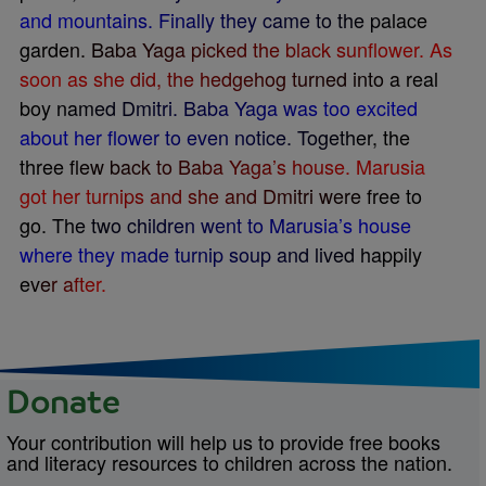
a
n
d
m
o
u
n
t
a
i
n
s
.
F
i
n
a
l
l
y
t
h
e
y
c
a
m
e
t
o
t
h
e
p
a
l
a
c
e
g
a
r
d
e
n
.
B
a
b
a
Y
a
g
a
p
i
c
k
e
d
t
h
e
b
l
a
c
k
s
u
n
f
o
w
e
r
.
A
s
s
o
o
n
a
s
s
h
e
d
i
d
,
t
h
e
h
e
d
g
e
h
o
g
t
u
r
n
e
d
i
n
t
o
a
r
e
a
l
b
o
y
n
a
m
e
d
D
m
i
t
r
i
.
B
a
b
a
Y
a
g
a
w
a
s
t
o
o
e
x
c
i
t
e
d
a
b
o
u
t
h
e
r
f
o
w
e
r
t
o
e
v
e
n
n
o
t
i
c
e
.
T
o
g
e
t
h
e
r
,
t
h
e
t
h
r
e
e
f
e
w
b
a
c
k
t
o
B
a
b
a
Y
a
g
a
’
s
h
o
u
s
e
.
M
a
r
u
s
i
a
g
o
t
h
e
r
t
u
r
n
i
p
s
a
n
d
s
h
e
a
n
d
D
m
i
t
r
i
w
e
r
e
f
r
e
e
t
o
g
o
.
T
h
e
t
w
o
c
h
i
l
d
r
e
n
w
e
n
t
t
o
M
a
r
u
s
i
a
’
s
h
o
u
s
e
w
h
e
r
e
t
h
e
y
m
a
d
e
t
u
r
n
i
p
s
o
u
p
a
n
d
l
i
v
e
d
h
a
p
p
i
l
y
e
v
e
r
a
f
t
e
r
.
Donate
Your contribution will help us to provide free books
and literacy resources to children across the nation.