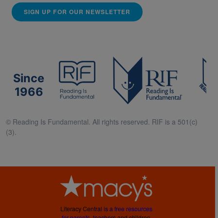
SIGN UP FOR OUR NEWSLETTER
Since
1966
© Reading Is Fundamental. All rights reserved. RIF is a 501(c)
(3).
L
i
t
e
r
a
c
y
C
e
n
t
r
a
l
i
s
a
f
r
e
e
r
e
s
o
u
r
c
e
s
f
o
r
p
a
r
e
n
t
s
,
t
e
a
c
h
e
r
s
a
n
d
c
h
i
l
d
r
e
n