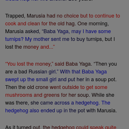
T
r
a
p
p
e
d
,
M
a
r
u
s
i
a
h
a
d
n
o
c
h
o
i
c
e
b
u
t
t
o
c
o
n
t
i
n
u
e
t
o
c
o
o
k
a
n
d
c
l
e
a
n
f
o
r
t
h
e
o
l
d
h
a
g
.
O
n
e
m
o
r
n
i
n
g
,
M
a
r
u
s
i
a
a
s
k
e
d
,
“
B
a
b
a
Y
a
g
a
,
m
a
y
I
h
a
v
e
s
o
m
e
t
u
r
n
i
p
s
?
M
y
m
o
t
h
e
r
s
e
n
t
m
e
t
o
b
u
y
t
u
r
n
i
p
s
,
b
u
t
I
l
o
s
t
t
h
e
m
o
n
e
y
a
n
d
.
.
.
”
“
Y
o
u
l
o
s
t
t
h
e
m
o
n
e
y
,
”
s
a
i
d
B
a
b
a
Y
a
g
a
.
“
T
h
e
n
y
o
u
a
r
e
a
b
a
d
R
u
s
s
i
a
n
g
i
r
l
.
”
W
i
t
h
t
h
a
t
B
a
b
a
Y
a
g
a
s
w
e
p
t
u
p
t
h
e
s
m
a
l
l
g
i
r
l
a
n
d
p
u
t
h
e
r
i
n
a
s
o
u
p
p
o
t
.
T
h
e
n
t
h
e
o
l
d
c
r
o
n
e
w
e
n
t
o
u
t
s
i
d
e
t
o
g
e
t
s
o
m
e
m
u
s
h
r
o
o
m
s
a
n
d
g
r
e
e
n
s
f
o
r
h
e
r
s
o
u
p
.
W
h
i
l
e
s
h
e
w
a
s
t
h
e
r
e
,
s
h
e
c
a
m
e
a
c
r
o
s
s
a
h
e
d
g
e
h
o
g
.
T
h
e
h
e
d
g
e
h
o
g
a
l
s
o
e
n
d
e
d
u
p
i
n
t
h
e
p
o
t
w
i
t
h
M
a
r
u
s
i
a
.
A
s
i
t
t
u
r
n
e
d
o
u
t
,
t
h
e
h
e
d
g
e
h
o
g
c
o
u
l
d
s
p
e
a
k
q
u
i
t
e