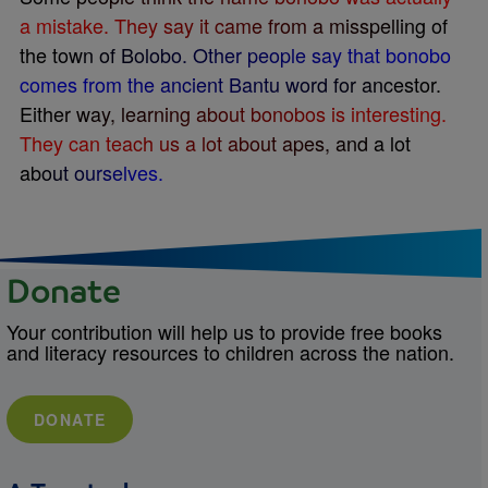
a
m
i
s
t
a
k
e
.
T
h
e
y
s
a
y
i
t
c
a
m
e
f
r
o
m
a
m
i
s
s
p
e
l
l
i
n
g
o
f
t
h
e
t
o
w
n
o
f
B
o
l
o
b
o
.
O
t
h
e
r
p
e
o
p
l
e
s
a
y
t
h
a
t
b
o
n
o
b
o
c
o
m
e
s
f
r
o
m
t
h
e
a
n
c
i
e
n
t
B
a
n
t
u
w
o
r
d
f
o
r
a
n
c
e
s
t
o
r
.
E
i
t
h
e
r
w
a
y
,
l
e
a
r
n
i
n
g
a
b
o
u
t
b
o
n
o
b
o
s
i
s
i
n
t
e
r
e
s
t
i
n
g
.
T
h
e
y
c
a
n
t
e
a
c
h
u
s
a
l
o
t
a
b
o
u
t
a
p
e
s
,
a
n
d
a
l
o
t
a
b
o
u
t
o
u
r
s
e
l
v
e
s
.
Donate
Your contribution will help us to provide free books
and literacy resources to children across the nation.
DONATE