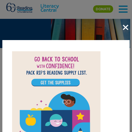
Skip to main content
DONATE
×
Bonobos
BEELINE SETTINGS
H
a
v
e
y
o
u
e
v
e
r
h
e
a
r
d
o
f
b
o
n
o
b
o
s
?
N
o
,
n
o
t
b
a
n
a
n
a
s
.
B
o
n
o
b
o
s
!