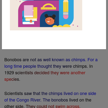
B
o
n
o
b
o
s
a
r
e
a
t
y
p
e
o
f
g
r
e
a
t
a
p
e
.
T
h
e
y
l
i
v
e
i
n
c
e
n
t
r
a
l
A
f
r
i
c
a
i
n
a
p
l
a
c
e
c
a
l
l
e
d
t
h
e
C
o
n
g
o
B
a
s
i
n
.
T
h
e
y
a
r
e
f
o
u
n
d
i
n
f
o
r
e
s
t
s
a
n
d
s
w
a
m
p
s
.
B
o
n
o
b
o
s
a
r
e
s
i
m
i
l
a
r
t
o
c
h
i
m
p
a
n
z
e
e
s
.
L
i
k
e
c
h
i
m
p
s
,
t
h
e
y
a
r
e
r
e
l
a
t
e
d
t
o
h
u
m
a
n
s
.
T
h
e
y
a
r
e
o
n
e
o
f
o
u
r
c
l
o
s
e
s
t
a
n
i
m
a
l
r
e
l
a
t
i
v
e
s
.
B
o
n
o
b
o
s
a
r
e
n
o
t
a
s
w
e
l
l
k
n
o
w
n
a
s
c
h
i
m
p
s
.
F
o
r
a
l
o
n
g
t
i
m
e
p
e
o
p
l
e
t
h
o
u
g
h
t
t
h
e
y
w
e
r
e
c
h
i
m
p
s
.
I
n
1
9
2
9
s
c
i
e
n
t
i
s
t
s
d
e
c
i
d
e
d
t
h
e
y
w
e
r
e
a
n
o
t
h
e
r
s
p
e
c
i
e
s
.
S
c
i
e
n
t
i
s
t
s
s
a
w
t
h
a
t
t
h
e
c
h
i
m
p
s
l
i
v
e
d
o
n
o
n
e
s
i
d
e
o
f
t
h
e
C
o
n
g
o
R
i
v
e
r
.
T
h
e
b
o
n
o
b
o
s
l
i
v
e
d
o
n
t
h
e
o
t
h
e
r
s
i
d
e
.
T
h
e
y
c
o
u
l
d
n
o
t
s
w
i
m
a
c
r
o
s
s
.