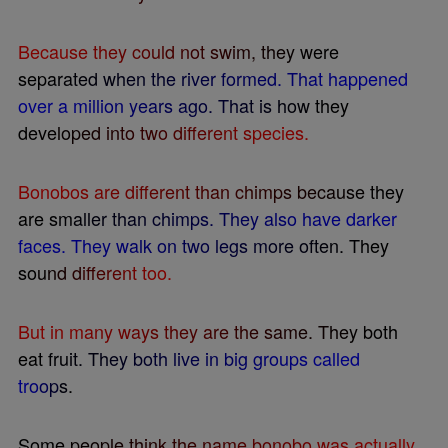
B
e
c
a
u
s
e
t
h
e
y
c
o
u
l
d
n
o
t
s
w
i
m
,
t
h
e
y
w
e
r
e
s
e
p
a
r
a
t
e
d
w
h
e
n
t
h
e
r
i
v
e
r
f
o
r
m
e
d
.
T
h
a
t
h
a
p
p
e
n
e
d
o
v
e
r
a
m
i
l
l
i
o
n
y
e
a
r
s
a
g
o
.
T
h
a
t
i
s
h
o
w
t
h
e
y
d
e
v
e
l
o
p
e
d
i
n
t
o
t
w
o
d
i
f
e
r
e
n
t
s
p
e
c
i
e
s
.
B
o
n
o
b
o
s
a
r
e
d
i
f
e
r
e
n
t
t
h
a
n
c
h
i
m
p
s
b
e
c
a
u
s
e
t
h
e
y
a
r
e
s
m
a
l
l
e
r
t
h
a
n
c
h
i
m
p
s
.
T
h
e
y
a
l
s
o
h
a
v
e
d
a
r
k
e
r
f
a
c
e
s
.
T
h
e
y
w
a
l
k
o
n
t
w
o
l
e
g
s
m
o
r
e
o
f
t
e
n
.
T
h
e
y
s
o
u
n
d
d
i
f
e
r
e
n
t
t
o
o
.
B
u
t
i
n
m
a
n
y
w
a
y
s
t
h
e
y
a
r
e
t
h
e
s
a
m
e
.
T
h
e
y
b
o
t
h
e
a
t
f
r
u
i
t
.
T
h
e
y
b
o
t
h
l
i
v
e
i
n
b
i
g
g
r
o
u
p
s
c
a
l
l
e
d
t
r
o
o
p
s
.
S
o
m
e
p
e
o
p
l
e
t
h
i
n
k
t
h
e
n
a
m
e
b
o
n
o
b
o
w
a
s
a
c
t
u
a
l
l
y