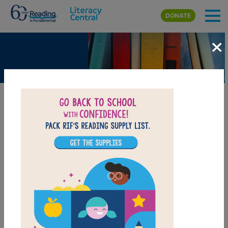
Skip to main content
DONATE
×
Curse of the Dust Bunnies
BEELINE SETTINGS
T
h
e
c
u
r
s
o
r
b
l
i
n
k
e
d
a
n
d
A
n
g
e
l
a
t
y
p
e
d
i
n
a
l
i
n
e
o
f
c
o
d
e
.
S
h
e
w
a
s
w
r
i
t
i
n
g
t
h
e
g
a
m
e
l
o
g
i
c
f
o
r
C
u
r
s
e
o
f
t
h
e
D
u
s
t
B
u
n
n
i
e
s
2
.
S
h
e
t
e
x
t
e
d
M
a
r
c
u
s
.
<
G
o
t
t
h
e