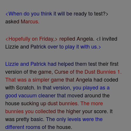
<
W
h
e
n
d
o
y
o
u
t
h
i
n
k
i
t
w
i
l
l
b
e
r
e
a
d
y
t
o
t
e
s
t
?
>
a
s
k
e
d
M
a
r
c
u
s
.
<
H
o
p
e
f
u
l
l
y
o
n
F
r
i
d
a
y
,
>
r
e
p
l
i
e
d
A
n
g
e
l
a
.
<
I
i
n
v
i
t
e
d
L
i
z
z
i
e
a
n
d
P
a
t
r
i
c
k
o
v
e
r
t
o
p
l
a
y
i
t
w
i
t
h
u
s
.
>
L
i
z
z
i
e
a
n
d
P
a
t
r
i
c
k
h
a
d
h
e
l
p
e
d
t
h
e
m
t
e
s
t
t
h
e
i
r
f
r
s
t
v
e
r
s
i
o
n
o
f
t
h
e
g
a
m
e
,
C
u
r
s
e
o
f
t
h
e
D
u
s
t
B
u
n
n
i
e
s
1
.
T
h
a
t
w
a
s
a
s
i
m
p
l
e
r
g
a
m
e
t
h
a
t
A
n
g
e
l
a
h
a
d
c
o
d
e
d
w
i
t
h
S
c
r
a
t
c
h
.
I
n
t
h
a
t
v
e
r
s
i
o
n
,
y
o
u
p
l
a
y
e
d
a
s
a
g
o
o
d
v
a
c
u
u
m
c
l
e
a
n
e
r
t
h
a
t
m
o
v
e
d
a
r
o
u
n
d
t
h
e
h
o
u
s
e
s
u
c
k
i
n
g
u
p
d
u
s
t
b
u
n
n
i
e
s
.
T
h
e
m
o
r
e
b
u
n
n
i
e
s
y
o
u
c
o
l
l
e
c
t
e
d
t
h
e
h
i
g
h
e
r
y
o
u
r
s
c
o
r
e
.
I
t
w
a
s
p
r
e
t
t
y
b
a
s
i
c
.
T
h
e
o
n
l
y
l
e
v
e
l
s
w
e
r
e
t
h
e
d
i
f
e
r
e
n
t
r
o
o
m
s
o
f
t
h
e
h
o
u
s
e
.