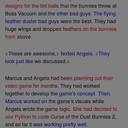
d
e
s
i
g
n
s
f
o
r
t
h
e
l
i
n
t
b
a
l
l
s
t
h
a
t
t
h
e
b
u
n
n
i
e
s
t
h
r
e
w
a
t
B
o
s
s
V
a
c
u
u
m
a
n
d
t
h
e
o
t
h
e
r
b
a
d
g
u
y
s
.
T
h
e
f
y
i
n
g
f
e
a
t
h
e
r
d
u
s
t
e
r
b
a
d
g
u
y
s
w
e
r
e
t
h
e
b
e
s
t
.
T
h
e
y
h
a
d
h
u
g
e
w
i
n
g
s
a
n
d
d
r
o
p
p
e
d
f
e
a
t
h
e
r
s
o
n
t
h
e
b
u
n
n
i
e
s
f
r
o
m
a
b
o
v
e
.
<
T
h
e
s
e
a
r
e
a
w
e
s
o
m
e
,
>
t
e
x
t
e
d
A
n
g
e
l
a
.
<
T
h
e
y
l
o
o
k
j
u
s
t
l
i
k
e
w
e
d
i
s
c
u
s
s
e
d
.
>
M
a
r
c
u
s
a
n
d
A
n
g
e
l
a
h
a
d
b
e
e
n
p
l
a
n
n
i
n
g
o
u
t
t
h
e
i
r
v
i
d
e
o
g
a
m
e
f
o
r
m
o
n
t
h
s
.
T
h
e
y
h
a
d
w
o
r
k
e
d
t
o
g
e
t
h
e
r
t
o
d
e
v
e
l
o
p
t
h
e
g
a
m
e
’
s
c
o
n
c
e
p
t
.
T
h
e
n
,
M
a
r
c
u
s
w
o
r
k
e
d
o
n
t
h
e
g
a
m
e
’
s
v
i
s
u
a
l
s
w
h
i
l
e
A
n
g
e
l
a
w
r
o
t
e
t
h
e
g
a
m
e
l
o
g
i
c
.
S
h
e
h
a
d
d
e
c
i
d
e
d
t
o
u
s
e
P
y
t
h
o
n
t
o
c
o
d
e
C
u
r
s
e
o
f
t
h
e
D
u
s
t
B
u
n
n
i
e
s
2
,
a
n
d
s
o
f
a
r
i
t
w
a
s
w
o
r
k
i
n
g
p
r
e
t
t
y
w
e
l
l
.