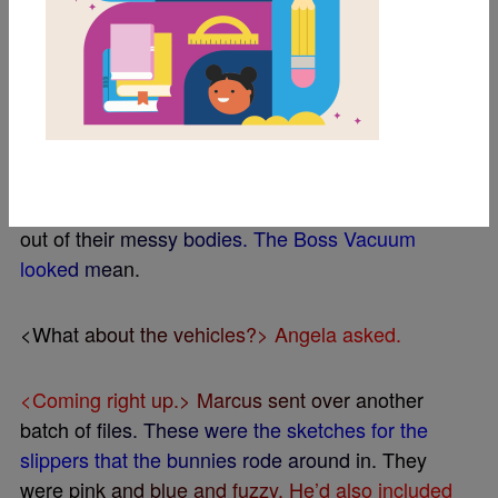
s
k
e
t
c
h
e
s
y
e
t
?
>
<
Y
e
p
,
>
h
e
t
y
p
e
d
b
a
c
k
.
<
S
e
n
d
i
n
g
t
h
e
m
n
o
w
.
>
M
a
r
c
u
s
’
s
f
l
e
s
p
o
p
p
e
d
u
p
o
n
h
e
r
s
c
r
e
e
n
.
H
e
h
a
d
d
r
a
w
n
t
h
e
d
u
s
t
b
u
n
n
y
c
h
a
r
a
c
t
e
r
s
a
n
d
t
h
e
e
v
i
l
B
o
s
s
V
a
c
u
u
m
.
T
h
e
b
u
n
n
i
e
s
h
a
d
l
i
t
t
l
e
e
a
r
s
p
e
e
k
i
n
g
o
u
t
o
f
t
h
e
i
r
m
e
s
s
y
b
o
d
i
e
s
.
T
h
e
B
o
s
s
V
a
c
u
u
m
l
o
o
k
e
d
m
e
a
n
.
<
W
h
a
t
a
b
o
u
t
t
h
e
v
e
h
i
c
l
e
s
?
>
A
n
g
e
l
a
a
s
k
e
d
.
<
C
o
m
i
n
g
r
i
g
h
t
u
p
.
>
M
a
r
c
u
s
s
e
n
t
o
v
e
r
a
n
o
t
h
e
r
b
a
t
c
h
o
f
f
l
e
s
.
T
h
e
s
e
w
e
r
e
t
h
e
s
k
e
t
c
h
e
s
f
o
r
t
h
e
s
l
i
p
p
e
r
s
t
h
a
t
t
h
e
b
u
n
n
i
e
s
r
o
d
e
a
r
o
u
n
d
i
n
.
T
h
e
y
w
e
r
e
p
i
n
k
a
n
d
b
l
u
e
a
n
d
f
u
z
z
y
.
H
e
’
d
a
l
s
o
i
n
c
l
u
d
e
d