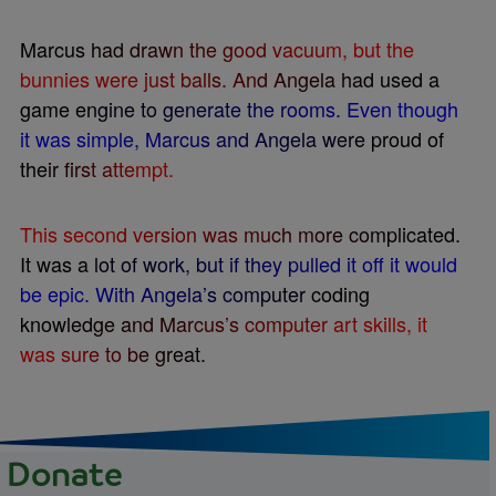
M
a
r
c
u
s
h
a
d
d
r
a
w
n
t
h
e
g
o
o
d
v
a
c
u
u
m
,
b
u
t
t
h
e
b
u
n
n
i
e
s
w
e
r
e
j
u
s
t
b
a
l
l
s
.
A
n
d
A
n
g
e
l
a
h
a
d
u
s
e
d
a
g
a
m
e
e
n
g
i
n
e
t
o
g
e
n
e
r
a
t
e
t
h
e
r
o
o
m
s
.
E
v
e
n
t
h
o
u
g
h
i
t
w
a
s
s
i
m
p
l
e
,
M
a
r
c
u
s
a
n
d
A
n
g
e
l
a
w
e
r
e
p
r
o
u
d
o
f
t
h
e
i
r
f
r
s
t
a
t
t
e
m
p
t
.
T
h
i
s
s
e
c
o
n
d
v
e
r
s
i
o
n
w
a
s
m
u
c
h
m
o
r
e
c
o
m
p
l
i
c
a
t
e
d
.
I
t
w
a
s
a
l
o
t
o
f
w
o
r
k
,
b
u
t
i
f
t
h
e
y
p
u
l
l
e
d
i
t
o
f
f
i
t
w
o
u
l
d
b
e
e
p
i
c
.
W
i
t
h
A
n
g
e
l
a
’
s
c
o
m
p
u
t
e
r
c
o
d
i
n
g
k
n
o
w
l
e
d
g
e
a
n
d
M
a
r
c
u
s
’
s
c
o
m
p
u
t
e
r
a
r
t
s
k
i
l
l
s
,
i
t
w
a
s
s
u
r
e
t
o
b
e
g
r
e
a
t
.
Donate