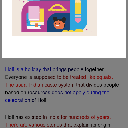
c
o
n
q
u
e
r
i
n
g
e
v
i
l
.
A
n
o
t
h
e
r
n
a
m
e
f
o
r
H
o
l
i
i
s
t
h
e
F
e
s
t
i
v
a
l
o
f
C
o
l
o
r
s
.
I
t
g
o
t
t
h
i
s
n
a
m
e
b
e
c
a
u
s
e
p
e
o
p
l
e
t
h
r
o
w
c
o
l
o
r
e
d
w
a
t
e
r
a
n
d
p
o
w
d
e
r
a
t
e
a
c
h
o
t
h
e
r
o
n
t
h
i
s
d
a
y
.
E
a
c
h
c
o
l
o
r
h
a
s
a
s
p
e
c
i
a
l
m
e
a
n
i
n
g
.
R
e
d
m
e
a
n
s
l
o
v
e
a
n
d
g
r
e
e
n
m
e
a
n
s
s
p
r
i
n
g
.
H
o
l
i
i
s
a
h
o
l
i
d
a
y
t
h
a
t
b
r
i
n
g
s
p
e
o
p
l
e
t
o
g
e
t
h
e
r
.
E
v
e
r
y
o
n
e
i
s
s
u
p
p
o
s
e
d
t
o
b
e
t
r
e
a
t
e
d
l
i
k
e
e
q
u
a
l
s
.
T
h
e
u
s
u
a
l
I
n
d
i
a
n
c
a
s
t
e
s
y
s
t
e
m
t
h
a
t
d
i
v
i
d
e
s
p
e
o
p
l
e
b
a
s
e
d
o
n
r
e
s
o
u
r
c
e
s
d
o
e
s
n
o
t
a
p
p
l
y
d
u
r
i
n
g
t
h
e
c
e
l
e
b
r
a
t
i
o
n
o
f
H
o
l
i
.
H
o
l
i
h
a
s
e
x
i
s
t
e
d
i
n
I
n
d
i
a
f
o
r
h
u
n
d
r
e
d
s
o
f
y
e
a
r
s
.
T
h
e
r
e
a
r
e
v
a
r
i
o
u
s
s
t
o
r
i
e
s
t
h
a
t
e
x
p
l
a
i
n
i
t
s
o
r
i
g
i
n
.