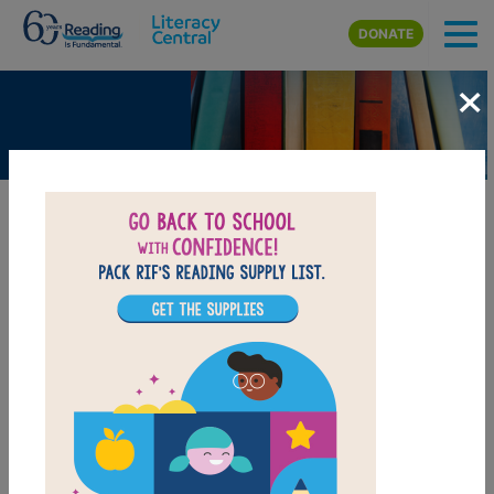
Skip to main content
DONATE
×
The Festival of Colors
BEELINE SETTINGS
H
o
l
i
i
s
a
H
i
n
d
u
f
e
s
t
i
v
a
l
c
e
l
e
b
r
a
t
e
d
t
h
r
o
u
g
h
o
u
t
I
n
d
i
a
.
I
t
h
o
n
o
r
s
t
h
e
c
o
m
i
n
g
o
f
s
p
r
i
n
g
.
I
t
o
f
e
r
s
p
e
o
p
l
e
a
f
r
e
s
h
s
t
a
r
t
a
n
d
r
e
p
r
e
s
e
n
t
s
g
o
o
d