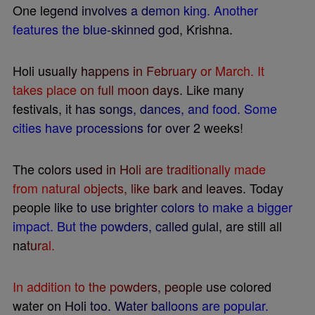
O
n
e
l
e
g
e
n
d
i
n
v
o
l
v
e
s
a
d
e
m
o
n
k
i
n
g
.
A
n
o
t
h
e
r
f
e
a
t
u
r
e
s
t
h
e
b
l
u
e
-
s
k
i
n
n
e
d
g
o
d
,
K
r
i
s
h
n
a
.
H
o
l
i
u
s
u
a
l
l
y
h
a
p
p
e
n
s
i
n
F
e
b
r
u
a
r
y
o
r
M
a
r
c
h
.
I
t
t
a
k
e
s
p
l
a
c
e
o
n
f
u
l
l
m
o
o
n
d
a
y
s
.
L
i
k
e
m
a
n
y
f
e
s
t
i
v
a
l
s
,
i
t
h
a
s
s
o
n
g
s
,
d
a
n
c
e
s
,
a
n
d
f
o
o
d
.
S
o
m
e
c
i
t
i
e
s
h
a
v
e
p
r
o
c
e
s
s
i
o
n
s
f
o
r
o
v
e
r
2
w
e
e
k
s
!
T
h
e
c
o
l
o
r
s
u
s
e
d
i
n
H
o
l
i
a
r
e
t
r
a
d
i
t
i
o
n
a
l
l
y
m
a
d
e
f
r
o
m
n
a
t
u
r
a
l
o
b
j
e
c
t
s
,
l
i
k
e
b
a
r
k
a
n
d
l
e
a
v
e
s
.
T
o
d
a
y
p
e
o
p
l
e
l
i
k
e
t
o
u
s
e
b
r
i
g
h
t
e
r
c
o
l
o
r
s
t
o
m
a
k
e
a
b
i
g
g
e
r
i
m
p
a
c
t
.
B
u
t
t
h
e
p
o
w
d
e
r
s
,
c
a
l
l
e
d
g
u
l
a
l
,
a
r
e
s
t
i
l
l
a
l
l
n
a
t
u
r
a
l
.
I
n
a
d
d
i
t
i
o
n
t
o
t
h
e
p
o
w
d
e
r
s
,
p
e
o
p
l
e
u
s
e
c
o
l
o
r
e
d
w
a
t
e
r
o
n
H
o
l
i
t
o
o
.
W
a
t
e
r
b
a
l
l
o
o
n
s
a
r
e
p
o
p
u
l
a
r
.