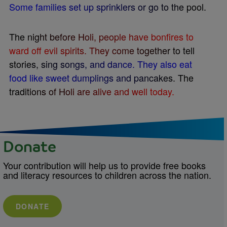
S
o
m
e
f
a
m
i
l
i
e
s
s
e
t
u
p
s
p
r
i
n
k
l
e
r
s
o
r
g
o
t
o
t
h
e
p
o
o
l
.
T
h
e
n
i
g
h
t
b
e
f
o
r
e
H
o
l
i
,
p
e
o
p
l
e
h
a
v
e
b
o
n
f
r
e
s
t
o
w
a
r
d
o
f
f
e
v
i
l
s
p
i
r
i
t
s
.
T
h
e
y
c
o
m
e
t
o
g
e
t
h
e
r
t
o
t
e
l
l
s
t
o
r
i
e
s
,
s
i
n
g
s
o
n
g
s
,
a
n
d
d
a
n
c
e
.
T
h
e
y
a
l
s
o
e
a
t
f
o
o
d
l
i
k
e
s
w
e
e
t
d
u
m
p
l
i
n
g
s
a
n
d
p
a
n
c
a
k
e
s
.
T
h
e
t
r
a
d
i
t
i
o
n
s
o
f
H
o
l
i
a
r
e
a
l
i
v
e
a
n
d
w
e
l
l
t
o
d
a
y
.
Donate
Your contribution will help us to provide free books
and literacy resources to children across the nation.
DONATE