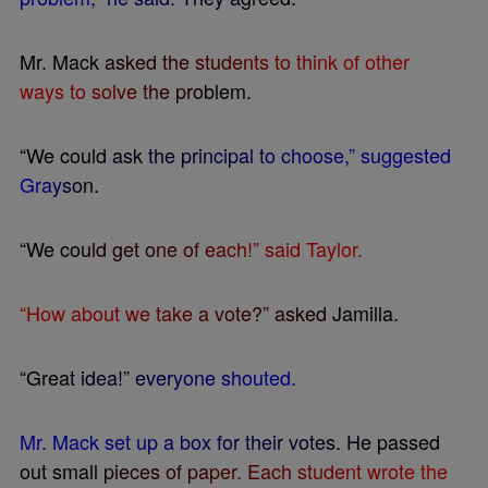
M
r
.
M
a
c
k
a
s
k
e
d
t
h
e
s
t
u
d
e
n
t
s
t
o
t
h
i
n
k
o
f
o
t
h
e
r
w
a
y
s
t
o
s
o
l
v
e
t
h
e
p
r
o
b
l
e
m
.
“
W
e
c
o
u
l
d
a
s
k
t
h
e
p
r
i
n
c
i
p
a
l
t
o
c
h
o
o
s
e
,
”
s
u
g
g
e
s
t
e
d
G
r
a
y
s
o
n
.
“
W
e
c
o
u
l
d
g
e
t
o
n
e
o
f
e
a
c
h
!
”
s
a
i
d
T
a
y
l
o
r
.
“
H
o
w
a
b
o
u
t
w
e
t
a
k
e
a
v
o
t
e
?
”
a
s
k
e
d
J
a
m
i
l
l
a
.
“
G
r
e
a
t
i
d
e
a
!
”
e
v
e
r
y
o
n
e
s
h
o
u
t
e
d
.
M
r
.
M
a
c
k
s
e
t
u
p
a
b
o
x
f
o
r
t
h
e
i
r
v
o
t
e
s
.
H
e
p
a
s
s
e
d
o
u
t
s
m
a
l
l
p
i
e
c
e
s
o
f
p
a
p
e
r
.
E
a
c
h
s
t
u
d
e
n
t
w
r
o
t
e
t
h
e