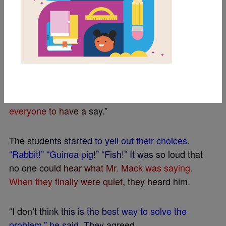
S
o
m
e
k
i
d
s
w
a
n
t
e
d
a
r
a
b
b
i
t
.
O
t
h
e
r
s
w
a
n
t
e
d
a
g
u
i
n
e
a
p
i
g
.
A
n
d
s
o
m
e
w
a
n
t
e
d
a
f
s
h
.
“
W
h
y
d
o
n
’
t
y
o
u
d
e
c
i
d
e
f
o
r
u
s
,
M
r
.
M
a
c
k
?
”
a
s
k
e
d
G
a
b
e
.
“
I
w
a
n
t
i
t
t
o
b
e
f
a
i
r
,
”
s
a
i
d
M
r
.
M
a
c
k
.
“
I
w
a
n
t
e
v
e
r
y
o
n
e
t
o
h
a
v
e
a
s
a
y
.
”
T
h
e
s
t
u
d
e
n
t
s
s
t
a
r
t
e
d
t
o
y
e
l
l
o
u
t
t
h
e
i
r
c
h
o
i
c
e
s
.
“
R
a
b
b
i
t
!
”
“
G
u
i
n
e
a
p
i
g
!
”
“
F
i
s
h
!
”
I
t
w
a
s
s
o
l
o
u
d
t
h
a
t
n
o
o
n
e
c
o
u
l
d
h
e
a
r
w
h
a
t
M
r
.
M
a
c
k
w
a
s
s
a
y
i
n
g
.
W
h
e
n
t
h
e
y
f
n
a
l
l
y
w
e
r
e
q
u
i
e
t
,
t
h
e
y
h
e
a
r
d
h
i
m
.
“
I
d
o
n
’
t
t
h
i
n
k
t
h
i
s
i
s
t
h
e
b
e
s
t
w
a
y
t
o
s
o
l
v
e
t
h
e
p
r
o
b
l
e
m
,
”
h
e
s
a
i
d
.
T
h
e
y
a
g
r
e
e
d
.