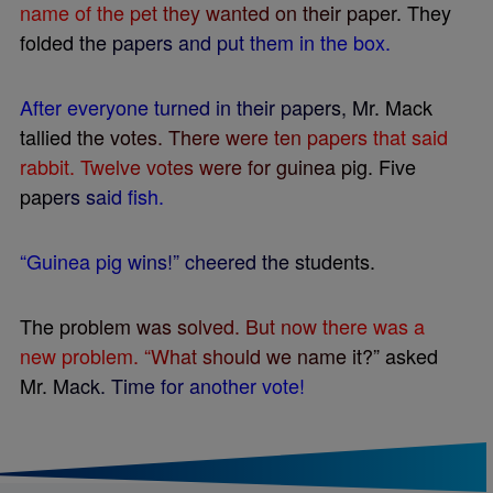
n
a
m
e
o
f
t
h
e
p
e
t
t
h
e
y
w
a
n
t
e
d
o
n
t
h
e
i
r
p
a
p
e
r
.
T
h
e
y
f
o
l
d
e
d
t
h
e
p
a
p
e
r
s
a
n
d
p
u
t
t
h
e
m
i
n
t
h
e
b
o
x
.
A
f
t
e
r
e
v
e
r
y
o
n
e
t
u
r
n
e
d
i
n
t
h
e
i
r
p
a
p
e
r
s
,
M
r
.
M
a
c
k
t
a
l
l
i
e
d
t
h
e
v
o
t
e
s
.
T
h
e
r
e
w
e
r
e
t
e
n
p
a
p
e
r
s
t
h
a
t
s
a
i
d
r
a
b
b
i
t
.
T
w
e
l
v
e
v
o
t
e
s
w
e
r
e
f
o
r
g
u
i
n
e
a
p
i
g
.
F
i
v
e
p
a
p
e
r
s
s
a
i
d
f
s
h
.
“
G
u
i
n
e
a
p
i
g
w
i
n
s
!
”
c
h
e
e
r
e
d
t
h
e
s
t
u
d
e
n
t
s
.
T
h
e
p
r
o
b
l
e
m
w
a
s
s
o
l
v
e
d
.
B
u
t
n
o
w
t
h
e
r
e
w
a
s
a
n
e
w
p
r
o
b
l
e
m
.
“
W
h
a
t
s
h
o
u
l
d
w
e
n
a
m
e
i
t
?
”
a
s
k
e
d
M
r
.
M
a
c
k
.
T
i
m
e
f
o
r
a
n
o
t
h
e
r
v
o
t
e
!