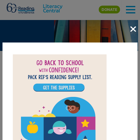
Skip to main content
DONATE
×
How to Pick a Pet
BEELINE SETTINGS
M
r
.
M
a
c
k
’
s
c
l
a
s
s
w
a
s
g
e
t
t
i
n
g
a
p
e
t
.
T
h
e
s
t
u
d
e
n
t
s
c
o
u
l
d
n
’
t
w
a
i
t
.
B
u
t
w
h
a
t
p
e
t
s
h
o
u
l
d
t
h
e
y
g
e
t
?