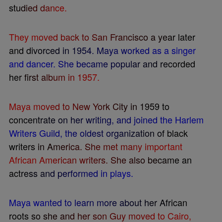
s
t
u
d
i
e
d
d
a
n
c
e
.
T
h
e
y
m
o
v
e
d
b
a
c
k
t
o
S
a
n
F
r
a
n
c
i
s
c
o
a
y
e
a
r
l
a
t
e
r
a
n
d
d
i
v
o
r
c
e
d
i
n
1
9
5
4
.
M
a
y
a
w
o
r
k
e
d
a
s
a
s
i
n
g
e
r
a
n
d
d
a
n
c
e
r
.
S
h
e
b
e
c
a
m
e
p
o
p
u
l
a
r
a
n
d
r
e
c
o
r
d
e
d
h
e
r
f
r
s
t
a
l
b
u
m
i
n
1
9
5
7
.
M
a
y
a
m
o
v
e
d
t
o
N
e
w
Y
o
r
k
C
i
t
y
i
n
1
9
5
9
t
o
c
o
n
c
e
n
t
r
a
t
e
o
n
h
e
r
w
r
i
t
i
n
g
,
a
n
d
j
o
i
n
e
d
t
h
e
H
a
r
l
e
m
W
r
i
t
e
r
s
G
u
i
l
d
,
t
h
e
o
l
d
e
s
t
o
r
g
a
n
i
z
a
t
i
o
n
o
f
b
l
a
c
k
w
r
i
t
e
r
s
i
n
A
m
e
r
i
c
a
.
S
h
e
m
e
t
m
a
n
y
i
m
p
o
r
t
a
n
t
A
f
r
i
c
a
n
A
m
e
r
i
c
a
n
w
r
i
t
e
r
s
.
S
h
e
a
l
s
o
b
e
c
a
m
e
a
n
a
c
t
r
e
s
s
a
n
d
p
e
r
f
o
r
m
e
d
i
n
p
l
a
y
s
.
M
a
y
a
w
a
n
t
e
d
t
o
l
e
a
r
n
m
o
r
e
a
b
o
u
t
h
e
r
A
f
r
i
c
a
n
r
o
o
t
s
s
o
s
h
e
a
n
d
h
e
r
s
o
n
G
u
y
m
o
v
e
d
t
o
C
a
i
r
o
,