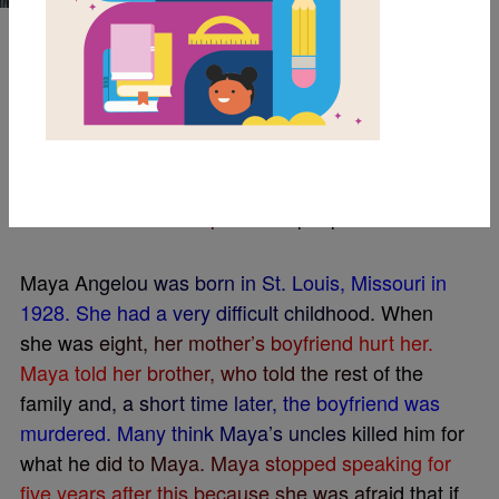
BEELINE SETTINGS
M
a
n
y
c
o
n
s
i
d
e
r
M
a
y
a
A
n
g
e
l
o
u
t
o
b
e
o
n
e
o
f
A
m
e
r
i
c
a
’
s
g
r
e
a
t
e
s
t
w
r
i
t
e
r
s
.
S
h
e
w
a
s
a
l
s
o
a
d
a
n
c
e
r
,
a
m
u
s
i
c
i
a
n
a
n
d
a
n
a
c
t
i
v
i
s
t
.
S
h
e
w
a
s
o
n
e
o
f
A
m
e
r
i
c
a
’
s
m
o
s
t
i
n
s
p
i
r
a
t
i
o
n
a
l
p
e
o
p
l
e
.
M
a
y
a
A
n
g
e
l
o
u
w
a
s
b
o
r
n
i
n
S
t
.
L
o
u
i
s
,
M
i
s
s
o
u
r
i
i
n
1
9
2
8
.
S
h
e
h
a
d
a
v
e
r
y
d
i
f
c
u
l
t
c
h
i
l
d
h
o
o
d
.
W
h
e
n
s
h
e
w
a
s
e
i
g
h
t
,
h
e
r
m
o
t
h
e
r
’
s
b
o
y
f
r
i
e
n
d
h
u
r
t
h
e
r
.
M
a
y
a
t
o
l
d
h
e
r
b
r
o
t
h
e
r
,
w
h
o
t
o
l
d
t
h
e
r
e
s
t
o
f
t
h
e
f
a
m
i
l
y
a
n
d
,
a
s
h
o
r
t
t
i
m
e
l
a
t
e
r
,
t
h
e
b
o
y
f
r
i
e
n
d
w
a
s
m
u
r
d
e
r
e
d
.
M
a
n
y
t
h
i
n
k
M
a
y
a
’
s
u
n
c
l
e
s
k
i
l
l
e
d
h
i
m
f
o
r
w
h
a
t
h
e
d
i
d
t
o
M
a
y
a
.
M
a
y
a
s
t
o
p
p
e
d
s
p
e
a
k
i
n
g
f
o
r
f
v
e
y
e
a
r
s
a
f
t
e
r
t
h
i
s
b
e
c
a
u
s
e
s
h
e
w
a
s
a
f
r
a
i
d
t
h
a
t
i
f