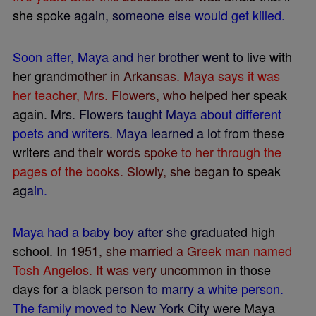
s
h
e
s
p
o
k
e
a
g
a
i
n
,
s
o
m
e
o
n
e
e
l
s
e
w
o
u
l
d
g
e
t
k
i
l
l
e
d
.
S
o
o
n
a
f
t
e
r
,
M
a
y
a
a
n
d
h
e
r
b
r
o
t
h
e
r
w
e
n
t
t
o
l
i
v
e
w
i
t
h
h
e
r
g
r
a
n
d
m
o
t
h
e
r
i
n
A
r
k
a
n
s
a
s
.
M
a
y
a
s
a
y
s
i
t
w
a
s
h
e
r
t
e
a
c
h
e
r
,
M
r
s
.
F
l
o
w
e
r
s
,
w
h
o
h
e
l
p
e
d
h
e
r
s
p
e
a
k
a
g
a
i
n
.
M
r
s
.
F
l
o
w
e
r
s
t
a
u
g
h
t
M
a
y
a
a
b
o
u
t
d
i
f
e
r
e
n
t
p
o
e
t
s
a
n
d
w
r
i
t
e
r
s
.
M
a
y
a
l
e
a
r
n
e
d
a
l
o
t
f
r
o
m
t
h
e
s
e
w
r
i
t
e
r
s
a
n
d
t
h
e
i
r
w
o
r
d
s
s
p
o
k
e
t
o
h
e
r
t
h
r
o
u
g
h
t
h
e
p
a
g
e
s
o
f
t
h
e
b
o
o
k
s
.
S
l
o
w
l
y
,
s
h
e
b
e
g
a
n
t
o
s
p
e
a
k
a
g
a
i
n
.
M
a
y
a
h
a
d
a
b
a
b
y
b
o
y
a
f
t
e
r
s
h
e
g
r
a
d
u
a
t
e
d
h
i
g
h
s
c
h
o
o
l
.
I
n
1
9
5
1
,
s
h
e
m
a
r
r
i
e
d
a
G
r
e
e
k
m
a
n
n
a
m
e
d
T
o
s
h
A
n
g
e
l
o
s
.
I
t
w
a
s
v
e
r
y
u
n
c
o
m
m
o
n
i
n
t
h
o
s
e
d
a
y
s
f
o
r
a
b
l
a
c
k
p
e
r
s
o
n
t
o
m
a
r
r
y
a
w
h
i
t
e
p
e
r
s
o
n
.
T
h
e
f
a
m
i
l
y
m
o
v
e
d
t
o
N
e
w
Y
o
r
k
C
i
t
y
w
e
r
e
M
a
y
a