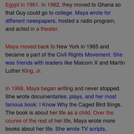
E
g
y
p
t
i
n
1
9
6
1
.
I
n
1
9
6
2
,
t
h
e
y
m
o
v
e
d
t
o
G
h
a
n
a
s
o
t
h
a
t
G
u
y
c
o
u
l
d
g
o
t
o
c
o
l
l
e
g
e
.
M
a
y
a
w
r
o
t
e
f
o
r
d
i
f
e
r
e
n
t
n
e
w
s
p
a
p
e
r
s
,
h
o
s
t
e
d
a
r
a
d
i
o
p
r
o
g
r
a
m
,
a
n
d
a
c
t
e
d
i
n
a
t
h
e
a
t
e
r
.
M
a
y
a
m
o
v
e
d
b
a
c
k
t
o
N
e
w
Y
o
r
k
i
n
1
9
6
5
a
n
d
b
e
c
a
m
e
a
p
a
r
t
o
f
t
h
e
C
i
v
i
l
R
i
g
h
t
s
M
o
v
e
m
e
n
t
.
S
h
e
w
a
s
f
r
i
e
n
d
s
w
i
t
h
l
e
a
d
e
r
s
l
i
k
e
M
a
l
c
o
m
X
a
n
d
M
a
r
t
i
n
L
u
t
h
e
r
K
i
n
g
,
J
r
.
I
n
1
9
6
8
,
M
a
y
a
b
e
g
a
n
w
r
i
t
i
n
g
a
n
d
n
e
v
e
r
s
t
o
p
p
e
d
.
S
h
e
w
r
o
t
e
d
o
c
u
m
e
n
t
a
r
i
e
s
,
p
l
a
y
s
,
a
n
d
h
e
r
m
o
s
t
f
a
m
o
u
s
b
o
o
k
:
I
K
n
o
w
W
h
y
t
h
e
C
a
g
e
d
B
i
r
d
S
i
n
g
s
.
T
h
e
b
o
o
k
i
s
a
b
o
u
t
h
e
r
l
i
f
e
a
s
a
c
h
i
l
d
.
O
v
e
r
t
h
e
c
o
u
r
s
e
o
f
t
h
e
r
e
s
t
o
f
h
e
r
l
i
f
e
,
M
a
y
a
w
r
o
t
e
m
o
r
e
b
o
o
k
s
a
b
o
u
t
h
e
r
l
i
f
e
.
S
h
e
w
r
o
t
e
T
V
s
c
r
i
p
t
s
,