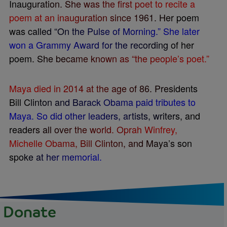
I
n
a
u
g
u
r
a
t
i
o
n
.
S
h
e
w
a
s
t
h
e
f
r
s
t
p
o
e
t
t
o
r
e
c
i
t
e
a
p
o
e
m
a
t
a
n
i
n
a
u
g
u
r
a
t
i
o
n
s
i
n
c
e
1
9
6
1
.
H
e
r
p
o
e
m
w
a
s
c
a
l
l
e
d
“
O
n
t
h
e
P
u
l
s
e
o
f
M
o
r
n
i
n
g
.
”
S
h
e
l
a
t
e
r
w
o
n
a
G
r
a
m
m
y
A
w
a
r
d
f
o
r
t
h
e
r
e
c
o
r
d
i
n
g
o
f
h
e
r
p
o
e
m
.
S
h
e
b
e
c
a
m
e
k
n
o
w
n
a
s
“
t
h
e
p
e
o
p
l
e
’
s
p
o
e
t
.
”
M
a
y
a
d
i
e
d
i
n
2
0
1
4
a
t
t
h
e
a
g
e
o
f
8
6
.
P
r
e
s
i
d
e
n
t
s
B
i
l
l
C
l
i
n
t
o
n
a
n
d
B
a
r
a
c
k
O
b
a
m
a
p
a
i
d
t
r
i
b
u
t
e
s
t
o
M
a
y
a
.
S
o
d
i
d
o
t
h
e
r
l
e
a
d
e
r
s
,
a
r
t
i
s
t
s
,
w
r
i
t
e
r
s
,
a
n
d
r
e
a
d
e
r
s
a
l
l
o
v
e
r
t
h
e
w
o
r
l
d
.
O
p
r
a
h
W
i
n
f
r
e
y
,
M
i
c
h
e
l
l
e
O
b
a
m
a
,
B
i
l
l
C
l
i
n
t
o
n
,
a
n
d
M
a
y
a
’
s
s
o
n
s
p
o
k
e
a
t
h
e
r
m
e
m
o
r
i
a
l
.
Donate