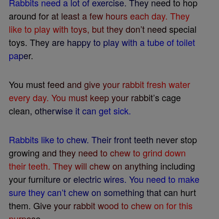
R
a
b
b
i
t
s
n
e
e
d
a
l
o
t
o
f
e
x
e
r
c
i
s
e
.
T
h
e
y
n
e
e
d
t
o
h
o
p
a
r
o
u
n
d
f
o
r
a
t
l
e
a
s
t
a
f
e
w
h
o
u
r
s
e
a
c
h
d
a
y
.
T
h
e
y
l
i
k
e
t
o
p
l
a
y
w
i
t
h
t
o
y
s
,
b
u
t
t
h
e
y
d
o
n
’
t
n
e
e
d
s
p
e
c
i
a
l
t
o
y
s
.
T
h
e
y
a
r
e
h
a
p
p
y
t
o
p
l
a
y
w
i
t
h
a
t
u
b
e
o
f
t
o
i
l
e
t
p
a
p
e
r
.
Y
o
u
m
u
s
t
f
e
e
d
a
n
d
g
i
v
e
y
o
u
r
r
a
b
b
i
t
f
r
e
s
h
w
a
t
e
r
e
v
e
r
y
d
a
y
.
Y
o
u
m
u
s
t
k
e
e
p
y
o
u
r
r
a
b
b
i
t
’
s
c
a
g
e
c
l
e
a
n
,
o
t
h
e
r
w
i
s
e
i
t
c
a
n
g
e
t
s
i
c
k
.
R
a
b
b
i
t
s
l
i
k
e
t
o
c
h
e
w
.
T
h
e
i
r
f
r
o
n
t
t
e
e
t
h
n
e
v
e
r
s
t
o
p
g
r
o
w
i
n
g
a
n
d
t
h
e
y
n
e
e
d
t
o
c
h
e
w
t
o
g
r
i
n
d
d
o
w
n
t
h
e
i
r
t
e
e
t
h
.
T
h
e
y
w
i
l
l
c
h
e
w
o
n
a
n
y
t
h
i
n
g
i
n
c
l
u
d
i
n
g
y
o
u
r
f
u
r
n
i
t
u
r
e
o
r
e
l
e
c
t
r
i
c
w
i
r
e
s
.
Y
o
u
n
e
e
d
t
o
m
a
k
e
s
u
r
e
t
h
e
y
c
a
n
’
t
c
h
e
w
o
n
s
o
m
e
t
h
i
n
g
t
h
a
t
c
a
n
h
u
r
t
t
h
e
m
.
G
i
v
e
y
o
u
r
r
a
b
b
i
t
w
o
o
d
t
o
c
h
e
w
o
n
f
o
r
t
h
i
s
p
u
r
p
o
s
e
.