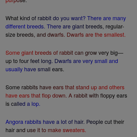
W
h
a
t
k
i
n
d
o
f
r
a
b
b
i
t
d
o
y
o
u
w
a
n
t
?
T
h
e
r
e
a
r
e
m
a
n
y
d
i
f
e
r
e
n
t
b
r
e
e
d
s
.
T
h
e
r
e
a
r
e
g
i
a
n
t
b
r
e
e
d
s
,
r
e
g
u
l
a
r
-
s
i
z
e
b
r
e
e
d
s
,
a
n
d
d
w
a
r
f
s
.
D
w
a
r
f
s
a
r
e
t
h
e
s
m
a
l
l
e
s
t
.
S
o
m
e
g
i
a
n
t
b
r
e
e
d
s
o
f
r
a
b
b
i
t
c
a
n
g
r
o
w
v
e
r
y
b
i
g
—
u
p
t
o
f
o
u
r
f
e
e
t
l
o
n
g
.
D
w
a
r
f
s
a
r
e
v
e
r
y
s
m
a
l
l
a
n
d
u
s
u
a
l
l
y
h
a
v
e
s
m
a
l
l
e
a
r
s
.
S
o
m
e
r
a
b
b
i
t
s
h
a
v
e
e
a
r
s
t
h
a
t
s
t
a
n
d
u
p
a
n
d
o
t
h
e
r
s
h
a
v
e
e
a
r
s
t
h
a
t
f
o
p
d
o
w
n
.
A
r
a
b
b
i
t
w
i
t
h
f
o
p
p
y
e
a
r
s
i
s
c
a
l
l
e
d
a
l
o
p
.
A
n
g
o
r
a
r
a
b
b
i
t
s
h
a
v
e
a
l
o
t
o
f
h
a
i
r
.
P
e
o
p
l
e
c
u
t
t
h
e
i
r
h
a
i
r
a
n
d
u
s
e
i
t
t
o
m
a
k
e
s
w
e
a
t
e
r
s
.