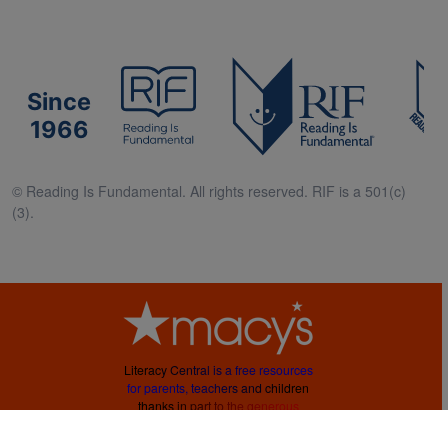
Since
1966
© Reading Is Fundamental. All rights reserved. RIF is a 501(c)
(3).
L
i
t
e
r
a
c
y
C
e
n
t
r
a
l
i
s
a
f
r
e
e
r
e
s
o
u
r
c
e
s
f
o
r
p
a
r
e
n
t
s
,
t
e
a
c
h
e
r
s
a
n
d
c
h
i
l
d
r
e
n
t
h
a
n
k
s
i
n
p
a
r
t
t
o
t
h
e
g
e
n
e
r
o
u
s
s
u
p
p
o
r
t
o
f
M
a
c
y
’
s
.