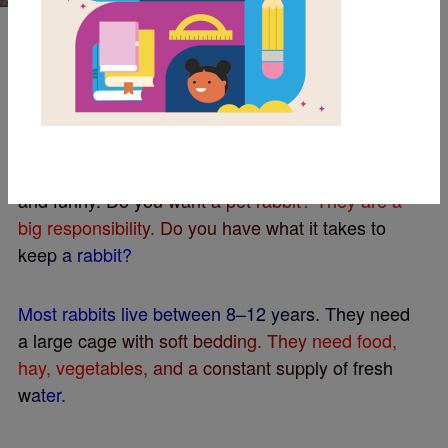
BEELINE SETTINGS
S
o
Y
o
u
T
h
i
n
k
Y
o
u
W
a
n
t
a
P
e
t
R
a
b
b
i
t
?
R
a
b
b
i
t
s
c
a
n
m
a
k
e
g
r
e
a
t
p
e
t
s
.
T
h
e
y
a
r
e
s
o
f
t
,
c
u
t
e
,
a
n
d
f
u
n
n
y
.
D
o
y
o
u
w
a
n
t
a
p
e
t
r
a
b
b
i
t
?
T
h
e
y
a
r
e
a
b
i
g
r
e
s
p
o
n
s
i
b
i
l
i
t
y
.
D
o
y
o
u
h
a
v
e
w
h
a
t
i
t
t
a
k
e
s
t
o
k
e
e
p
a
r
a
b
b
i
t
?
M
o
s
t
r
a
b
b
i
t
s
l
i
v
e
b
e
t
w
e
e
n
8
–
1
2
y
e
a
r
s
.
T
h
e
y
n
e
e
d
a
l
a
r
g
e
c
a
g
e
w
i
t
h
s
o
f
t
b
e
d
d
i
n
g
.
T
h
e
y
n
e
e
d
f
o
o
d
,
h
a
y
,
v
e
g
e
t
a
b
l
e
s
,
a
n
d
a
c
o
n
s
t
a
n
t
s
u
p
p
l
y
o
f
f
r
e
s
h
w
a
t
e
r
.