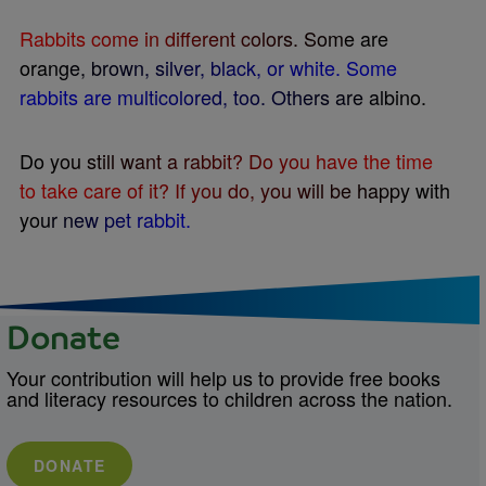
R
a
b
b
i
t
s
c
o
m
e
i
n
d
i
f
e
r
e
n
t
c
o
l
o
r
s
.
S
o
m
e
a
r
e
o
r
a
n
g
e
,
b
r
o
w
n
,
s
i
l
v
e
r
,
b
l
a
c
k
,
o
r
w
h
i
t
e
.
S
o
m
e
r
a
b
b
i
t
s
a
r
e
m
u
l
t
i
c
o
l
o
r
e
d
,
t
o
o
.
O
t
h
e
r
s
a
r
e
a
l
b
i
n
o
.
D
o
y
o
u
s
t
i
l
l
w
a
n
t
a
r
a
b
b
i
t
?
D
o
y
o
u
h
a
v
e
t
h
e
t
i
m
e
t
o
t
a
k
e
c
a
r
e
o
f
i
t
?
I
f
y
o
u
d
o
,
y
o
u
w
i
l
l
b
e
h
a
p
p
y
w
i
t
h
y
o
u
r
n
e
w
p
e
t
r
a
b
b
i
t
.
Donate
Your contribution will help us to provide free books
and literacy resources to children across the nation.
DONATE