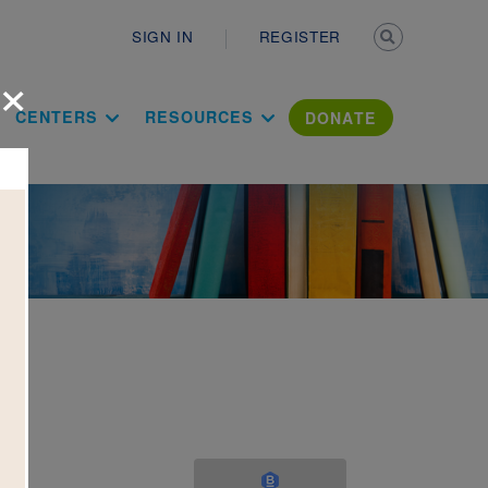
Secondary n
SIGN IN
REGISTER
×
ation Literac
CENTERS
RESOURCES
DONATE