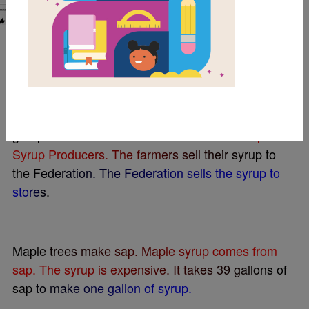
BEELINE SETTINGS
M
o
s
t
m
a
p
l
e
s
y
r
u
p
i
s
f
r
o
m
C
a
n
a
d
a
.
I
t
c
o
m
e
s
f
r
o
m
f
a
r
m
s
.
M
o
s
t
o
f
t
h
e
f
a
r
m
e
r
s
b
e
l
o
n
g
t
o
a
g
r
o
u
p
.
T
h
i
s
g
r
o
u
p
i
s
c
a
l
l
e
d
t
h
e
F
e
d
e
r
a
t
i
o
n
o
f
Q
u
e
b
e
c
M
a
p
l
e
S
y
r
u
p
P
r
o
d
u
c
e
r
s
.
T
h
e
f
a
r
m
e
r
s
s
e
l
l
t
h
e
i
r
s
y
r
u
p
t
o
t
h
e
F
e
d
e
r
a
t
i
o
n
.
T
h
e
F
e
d
e
r
a
t
i
o
n
s
e
l
l
s
t
h
e
s
y
r
u
p
t
o
s
t
o
r
e
s
.
M
a
p
l
e
t
r
e
e
s
m
a
k
e
s
a
p
.
M
a
p
l
e
s
y
r
u
p
c
o
m
e
s
f
r
o
m
s
a
p
.
T
h
e
s
y
r
u
p
i
s
e
x
p
e
n
s
i
v
e
.
I
t
t
a
k
e
s
3
9
g
a
l
l
o
n
s
o
f
s
a
p
t
o
m
a
k
e
o
n
e
g
a
l
l
o
n
o
f
s
y
r
u
p
.