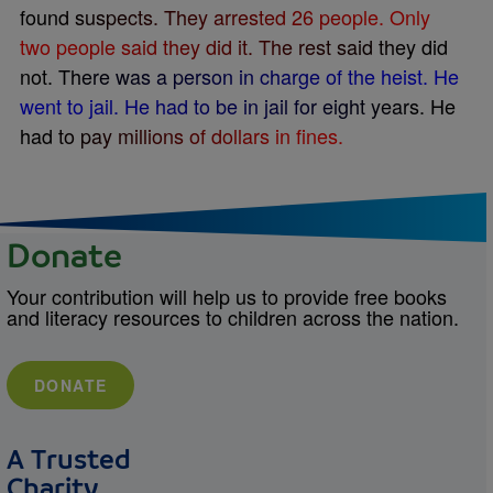
f
o
u
n
d
s
u
s
p
e
c
t
s
.
T
h
e
y
a
r
r
e
s
t
e
d
2
6
p
e
o
p
l
e
.
O
n
l
y
t
w
o
p
e
o
p
l
e
s
a
i
d
t
h
e
y
d
i
d
i
t
.
T
h
e
r
e
s
t
s
a
i
d
t
h
e
y
d
i
d
n
o
t
.
T
h
e
r
e
w
a
s
a
p
e
r
s
o
n
i
n
c
h
a
r
g
e
o
f
t
h
e
h
e
i
s
t
.
H
e
w
e
n
t
t
o
j
a
i
l
.
H
e
h
a
d
t
o
b
e
i
n
j
a
i
l
f
o
r
e
i
g
h
t
y
e
a
r
s
.
H
e
h
a
d
t
o
p
a
y
m
i
l
l
i
o
n
s
o
f
d
o
l
l
a
r
s
i
n
f
n
e
s
.
Donate
Your contribution will help us to provide free books
and literacy resources to children across the nation.
DONATE
A Trusted
Charity