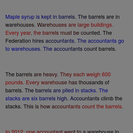
M
a
p
l
e
s
y
r
u
p
i
s
k
e
p
t
i
n
b
a
r
r
e
l
s
.
T
h
e
b
a
r
r
e
l
s
a
r
e
i
n
w
a
r
e
h
o
u
s
e
s
.
W
a
r
e
h
o
u
s
e
s
a
r
e
l
a
r
g
e
b
u
i
l
d
i
n
g
s
.
E
v
e
r
y
y
e
a
r
,
t
h
e
b
a
r
r
e
l
s
m
u
s
t
b
e
c
o
u
n
t
e
d
.
T
h
e
F
e
d
e
r
a
t
i
o
n
h
i
r
e
s
a
c
c
o
u
n
t
a
n
t
s
.
T
h
e
a
c
c
o
u
n
t
a
n
t
s
g
o
t
o
w
a
r
e
h
o
u
s
e
s
.
T
h
e
a
c
c
o
u
n
t
a
n
t
s
c
o
u
n
t
b
a
r
r
e
l
s
.
T
h
e
b
a
r
r
e
l
s
a
r
e
h
e
a
v
y
.
T
h
e
y
e
a
c
h
w
e
i
g
h
6
0
0
p
o
u
n
d
s
.
E
v
e
r
y
w
a
r
e
h
o
u
s
e
h
a
s
t
h
o
u
s
a
n
d
s
o
f
b
a
r
r
e
l
s
.
T
h
e
b
a
r
r
e
l
s
a
r
e
p
i
l
e
d
i
n
s
t
a
c
k
s
.
T
h
e
s
t
a
c
k
s
a
r
e
s
i
x
b
a
r
r
e
l
s
h
i
g
h
.
A
c
c
o
u
n
t
a
n
t
s
c
l
i
m
b
t
h
e
s
t
a
c
k
s
.
T
h
i
s
i
s
h
o
w
a
c
c
o
u
n
t
a
n
t
s
c
o
u
n
t
t
h
e
b
a
r
r
e
l
s
.
I
n
2
0
1
2
,
o
n
e
a
c
c
o
u
n
t
a
n
t
w
e
n
t
t
o
a
w
a
r
e
h
o
u
s
e
i
n