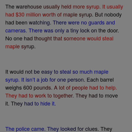
T
h
e
w
a
r
e
h
o
u
s
e
u
s
u
a
l
l
y
h
e
l
d
m
o
r
e
s
y
r
u
p
.
I
t
u
s
u
a
l
l
y
h
a
d
$
3
0
m
i
l
l
i
o
n
w
o
r
t
h
o
f
m
a
p
l
e
s
y
r
u
p
.
B
u
t
n
o
b
o
d
y
h
a
d
b
e
e
n
w
a
t
c
h
i
n
g
.
T
h
e
r
e
w
e
r
e
n
o
g
u
a
r
d
s
a
n
d
c
a
m
e
r
a
s
.
T
h
e
r
e
w
a
s
o
n
l
y
a
t
i
n
y
l
o
c
k
o
n
t
h
e
d
o
o
r
.
N
o
o
n
e
h
a
d
t
h
o
u
g
h
t
t
h
a
t
s
o
m
e
o
n
e
w
o
u
l
d
s
t
e
a
l
m
a
p
l
e
s
y
r
u
p
.
I
t
w
o
u
l
d
n
o
t
b
e
e
a
s
y
t
o
s
t
e
a
l
s
o
m
u
c
h
m
a
p
l
e
s
y
r
u
p
.
I
t
i
s
n
’
t
a
j
o
b
f
o
r
o
n
e
p
e
r
s
o
n
.
E
a
c
h
b
a
r
r
e
l
w
e
i
g
h
s
6
0
0
p
o
u
n
d
s
.
A
l
o
t
o
f
p
e
o
p
l
e
h
a
d
t
o
h
e
l
p
.
T
h
e
y
h
a
d
t
o
w
o
r
k
t
o
t
o
g
e
t
h
e
r
.
T
h
e
y
h
a
d
t
o
m
o
v
e
i
t
.
T
h
e
y
h
a
d
t
o
h
i
d
e
i
t
.
T
h
e
p
o
l
i
c
e
c
a
m
e
.
T
h
e
y
l
o
o
k
e
d
f
o
r
c
l
u
e
s
.
T
h
e
y