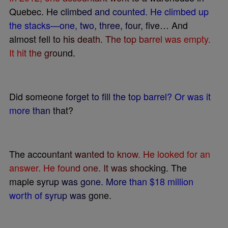
Q
u
e
b
e
c
.
H
e
c
l
i
m
b
e
d
a
n
d
c
o
u
n
t
e
d
.
H
e
c
l
i
m
b
e
d
u
p
t
h
e
s
t
a
c
k
s
—
o
n
e
,
t
w
o
,
t
h
r
e
e
,
f
o
u
r
,
f
v
e
…
A
n
d
a
l
m
o
s
t
f
e
l
l
t
o
h
i
s
d
e
a
t
h
.
T
h
e
t
o
p
b
a
r
r
e
l
w
a
s
e
m
p
t
y
.
I
t
h
i
t
t
h
e
g
r
o
u
n
d
.
D
i
d
s
o
m
e
o
n
e
f
o
r
g
e
t
t
o
f
l
l
t
h
e
t
o
p
b
a
r
r
e
l
?
O
r
w
a
s
i
t
m
o
r
e
t
h
a
n
t
h
a
t
?
T
h
e
a
c
c
o
u
n
t
a
n
t
w
a
n
t
e
d
t
o
k
n
o
w
.
H
e
l
o
o
k
e
d
f
o
r
a
n
a
n
s
w
e
r
.
H
e
f
o
u
n
d
o
n
e
.
I
t
w
a
s
s
h
o
c
k
i
n
g
.
T
h
e
m
a
p
l
e
s
y
r
u
p
w
a
s
g
o
n
e
.
M
o
r
e
t
h
a
n
$
1
8
m
i
l
l
i
o
n
w
o
r
t
h
o
f
s
y
r
u
p
w
a
s
g
o
n
e
.