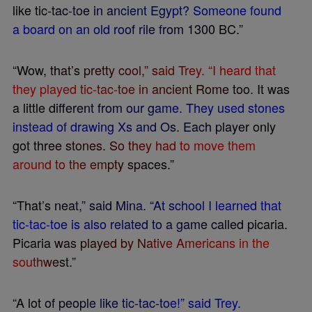
l
i
k
e
t
i
c
-
t
a
c
-
t
o
e
i
n
a
n
c
i
e
n
t
E
g
y
p
t
?
S
o
m
e
o
n
e
f
o
u
n
d
a
b
o
a
r
d
o
n
a
n
o
l
d
r
o
o
f
r
i
l
e
f
r
o
m
1
3
0
0
B
C
.
”
“
W
o
w
,
t
h
a
t
’
s
p
r
e
t
t
y
c
o
o
l
,
”
s
a
i
d
T
r
e
y
.
“
I
h
e
a
r
d
t
h
a
t
t
h
e
y
p
l
a
y
e
d
t
i
c
-
t
a
c
-
t
o
e
i
n
a
n
c
i
e
n
t
R
o
m
e
t
o
o
.
I
t
w
a
s
a
l
i
t
t
l
e
d
i
f
e
r
e
n
t
f
r
o
m
o
u
r
g
a
m
e
.
T
h
e
y
u
s
e
d
s
t
o
n
e
s
i
n
s
t
e
a
d
o
f
d
r
a
w
i
n
g
X
s
a
n
d
O
s
.
E
a
c
h
p
l
a
y
e
r
o
n
l
y
g
o
t
t
h
r
e
e
s
t
o
n
e
s
.
S
o
t
h
e
y
h
a
d
t
o
m
o
v
e
t
h
e
m
a
r
o
u
n
d
t
o
t
h
e
e
m
p
t
y
s
p
a
c
e
s
.
”
“
T
h
a
t
’
s
n
e
a
t
,
”
s
a
i
d
M
i
n
a
.
“
A
t
s
c
h
o
o
l
I
l
e
a
r
n
e
d
t
h
a
t
t
i
c
-
t
a
c
-
t
o
e
i
s
a
l
s
o
r
e
l
a
t
e
d
t
o
a
g
a
m
e
c
a
l
l
e
d
p
i
c
a
r
i
a
.
P
i
c
a
r
i
a
w
a
s
p
l
a
y
e
d
b
y
N
a
t
i
v
e
A
m
e
r
i
c
a
n
s
i
n
t
h
e
s
o
u
t
h
w
e
s
t
.
”
“
A
l
o
t
o
f
p
e
o
p
l
e
l
i
k
e
t
i
c
-
t
a
c
-
t
o
e
!
”
s
a
i
d
T
r
e
y
.