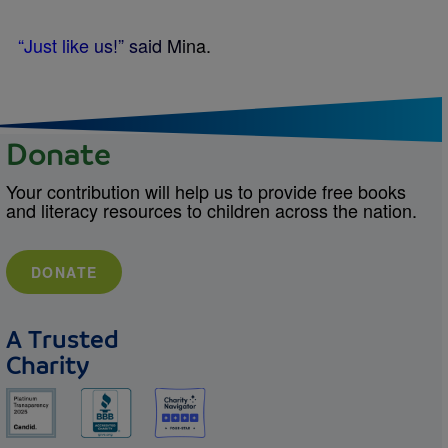
“
J
u
s
t
l
i
k
e
u
s
!
”
s
a
i
d
M
i
n
a
.
Donate
Your contribution will help us to provide free books
and literacy resources to children across the nation.
DONATE
A Trusted
Charity