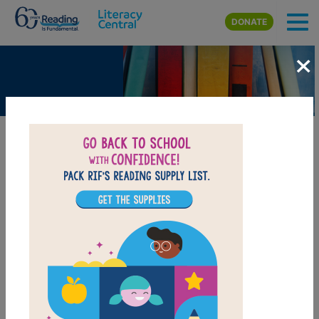
Skip to main content
DONATE
×
Tic-Tac-Toe
BEELINE SETTINGS
T
r
e
y
a
n
d
M
i
n
a
w
e
r
e
b
o
r
e
d
.
T
h
e
y
w
e
r
e
w
a
i
t
i
n
g
f
o
r
t
h
e
i
r
m
o
m
t
o
f
n
i
s
h
s
h
o
p
p
i
n
g
.
“
H
e
y
!
”
s
a
i
d
T
r
e
y
.
“
I
h
a
v
e
p
a
p
e
r
a
n
d
p
e
n
c
i
l
i
n
m
y
p
o
c
k
e
t
.
L
e
t
’
s
p
l
a
y
t
i
c
-