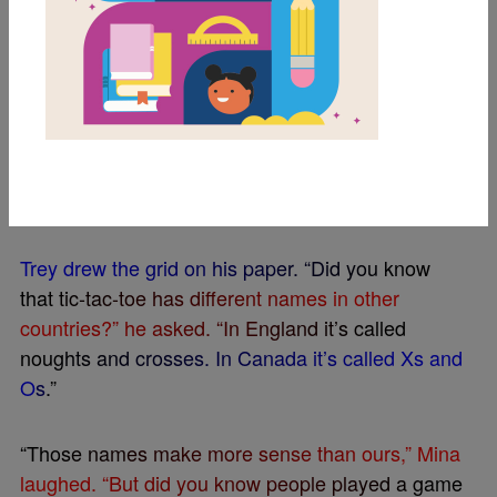
t
a
c
-
t
o
e
.
”
T
r
e
y
a
n
d
M
i
n
a
l
o
v
e
d
t
i
c
-
t
a
c
-
t
o
e
.
T
h
e
y
p
l
a
y
e
d
w
h
e
n
e
v
e
r
t
h
e
y
h
a
d
a
f
e
w
e
x
t
r
a
m
i
n
u
t
e
s
.
T
h
e
y
l
i
k
e
d
t
o
p
l
a
y
o
n
p
a
p
e
r
m
e
n
u
s
a
t
r
e
s
t
a
u
r
a
n
t
s
w
h
i
l
e
t
h
e
y
w
e
r
e
w
a
i
t
i
n
g
f
o
r
t
h
e
i
r
f
o
o
d
.
T
r
e
y
w
a
s
a
l
w
a
y
s
X
.
M
i
n
a
w
a
s
a
l
w
a
y
s
O
.
T
r
e
y
d
r
e
w
t
h
e
g
r
i
d
o
n
h
i
s
p
a
p
e
r
.
“
D
i
d
y
o
u
k
n
o
w
t
h
a
t
t
i
c
-
t
a
c
-
t
o
e
h
a
s
d
i
f
e
r
e
n
t
n
a
m
e
s
i
n
o
t
h
e
r
c
o
u
n
t
r
i
e
s
?
”
h
e
a
s
k
e
d
.
“
I
n
E
n
g
l
a
n
d
i
t
’
s
c
a
l
l
e
d
n
o
u
g
h
t
s
a
n
d
c
r
o
s
s
e
s
.
I
n
C
a
n
a
d
a
i
t
’
s
c
a
l
l
e
d
X
s
a
n
d
O
s
.
”
“
T
h
o
s
e
n
a
m
e
s
m
a
k
e
m
o
r
e
s
e
n
s
e
t
h
a
n
o
u
r
s
,
”
M
i
n
a
l
a
u
g
h
e
d
.
“
B
u
t
d
i
d
y
o
u
k
n
o
w
p
e
o
p
l
e
p
l
a
y
e
d
a
g
a
m
e